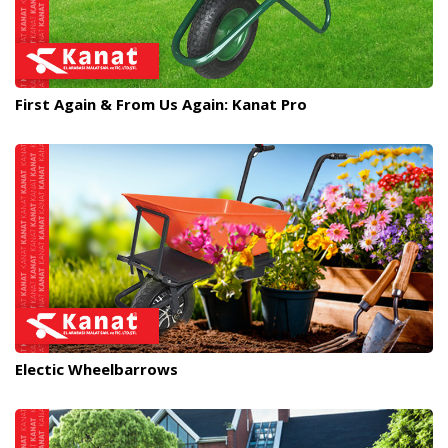
First Again & From Us Again: Kanat Pro
Electic Wheelbarrows