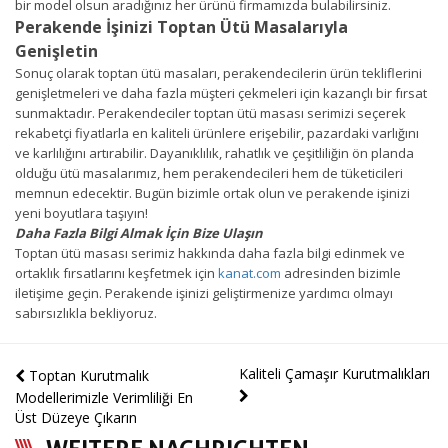
bir model olsun aradığınız her ürünü firmamızda bulabilirsiniz.
Perakende İşinizi Toptan Ütü Masalarıyla
Genişletin
Sonuç olarak toptan ütü masaları, perakendecilerin ürün tekliflerini
genişletmeleri ve daha fazla müşteri çekmeleri için kazançlı bir fırsat
sunmaktadır. Perakendeciler toptan ütü masası serimizi seçerek
rekabetçi fiyatlarla en kaliteli ürünlere erişebilir, pazardaki varlığını
ve karlılığını artırabilir. Dayanıklılık, rahatlık ve çeşitliliğin ön planda
olduğu ütü masalarımız, hem perakendecileri hem de tüketicileri
memnun edecektir. Bugün bizimle ortak olun ve perakende işinizi
yeni boyutlara taşıyın!
Daha Fazla Bilgi Almak İçin Bize Ulaşın
Toptan ütü masası serimiz hakkında daha fazla bilgi edinmek ve
ortaklık fırsatlarını keşfetmek için
kanat.com
adresinden bizimle
iletişime geçin. Perakende işinizi geliştirmenize yardımcı olmayı
sabırsızlıkla bekliyoruz.
Kaliteli Çamaşır Kurutmalıkları
Toptan Kurutmalık
Modellerimizle Verimliliği En
Üst Düzeye Çıkarın