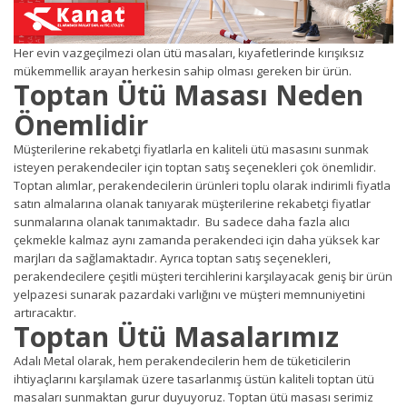
Her evin vazgeçilmezi olan ütü masaları, kıyafetlerinde kırışıksız
mükemmellik arayan herkesin sahip olması gereken bir ürün.
Toptan Ütü Masası Neden
Önemlidir
Müşterilerine rekabetçi fiyatlarla en kaliteli ütü masasını sunmak
isteyen perakendeciler için toptan satış seçenekleri çok önemlidir.
Toptan alımlar, perakendecilerin ürünleri toplu olarak indirimli fiyatla
satın almalarına olanak tanıyarak müşterilerine rekabetçi fiyatlar
sunmalarına olanak tanımaktadır. Bu sadece daha fazla alıcı
çekmekle kalmaz aynı zamanda perakendeci için daha yüksek kar
marjları da sağlamaktadır. Ayrıca toptan satış seçenekleri,
perakendecilere çeşitli müşteri tercihlerini karşılayacak geniş bir ürün
yelpazesi sunarak pazardaki varlığını ve müşteri memnuniyetini
artıracaktır.
Toptan Ütü Masalarımız
Adalı Metal olarak, hem perakendecilerin hem de tüketicilerin
ihtiyaçlarını karşılamak üzere tasarlanmış üstün kaliteli toptan ütü
masaları sunmaktan gurur duyuyoruz. Toptan ütü masası serimiz