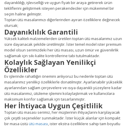
dayanıklılığı, işlevselliği ve uygun fiyatı bir araya getirerek ürün
tekliflerini geliştirmek isteyen perakendeciler için mükemmel bir
seçim haline gelmiştir.
Toptan ütü masalarımızı diğerlerinden ayıran özelliklere değinecek
olursak;
Dayanıklılık Garantili
Yüksek kaliteli malzemelerden üretilen toptan ütü masalarımız uzun
süre dayanacak şekilde üretilmiştir. İster temel model ister premium
model olsun serimizdeki her ütü masası, uzun ömür ve güvenilirlik
sağlamak için sıkı kalite kontrollerine tabi tutulmaktadır.
Kolaylık Sağlayan Yenilikçi
Özellikler
Ev işlerinde rahatlığın önemini anlıyoruz bu nedenle toptan ütü
masalarımız yenilikçi özelliklerle donatılmıştır. Ayarlanabilir yükseklik
ayarlarından sağlam çerçevelere ve ısıya dayanıklı yüzeylere kadar
ütü masalarımız, ütüleme işlemini kolaylaştırmak ve kullanıcılara
maksimum konfor sağlamak için tasarlanmıştır.
Her İhtiyaca Uygun Çeşitlilik
Toptan ütü masası serimiz, her müşterinin ihtiyaçlarını karşılayacak
çok çeşitli seçenekler sunmaktadır. İster küçük alanlar için kompakt
bir masa üstü
ütü masası
, ister ekstra özelliklere sahip tam boyutlu