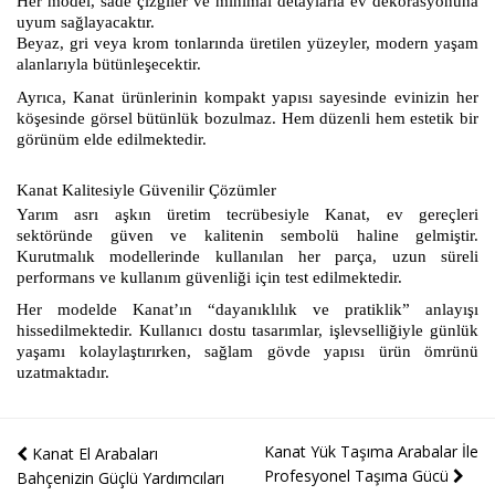
Her model, sade çizgiler ve minimal detaylarla ev dekorasyonuna
uyum sağlayacaktır.
Beyaz, gri veya krom tonlarında üretilen yüzeyler, modern yaşam
alanlarıyla bütünleşecektir.
Ayrıca, Kanat ürünlerinin kompakt yapısı sayesinde evinizin her
köşesinde görsel bütünlük bozulmaz. Hem düzenli hem estetik bir
görünüm elde edilmektedir.
Kanat Kalitesiyle Güvenilir Çözümler
Yarım asrı aşkın üretim tecrübesiyle Kanat, ev gereçleri
sektöründe güven ve kalitenin sembolü haline gelmiştir.
Kurutmalık modellerinde kullanılan her parça, uzun süreli
performans ve kullanım güvenliği için test edilmektedir.
Her modelde Kanat’ın “dayanıklılık ve pratiklik” anlayışı
hissedilmektedir. Kullanıcı dostu tasarımlar, işlevselliğiyle günlük
yaşamı kolaylaştırırken, sağlam gövde yapısı ürün ömrünü
uzatmaktadır.
Kanat Yük Taşıma Arabalar İle
Kanat El Arabaları
Profesyonel Taşıma Gücü
Bahçenizin Güçlü Yardımcıları